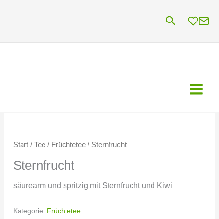
Zum
Suchen
Inhalt
springen
Start
/
Tee
/
Früchtetee
/ Sternfrucht
Sternfrucht
säurearm und spritzig mit Sternfrucht und Kiwi
Kategorie:
Früchtetee