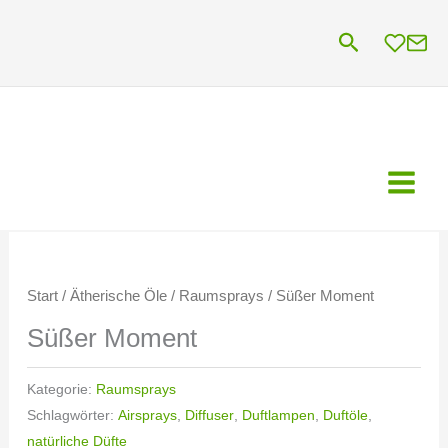
Zum
Suchen
Inhalt
springen
Start
/
Ätherische Öle
/
Raumsprays
/ Süßer Moment
Süßer Moment
Kategorie:
Raumsprays
Schlagwörter:
Airsprays
,
Diffuser
,
Duftlampen
,
Duftöle
,
natürliche Düfte