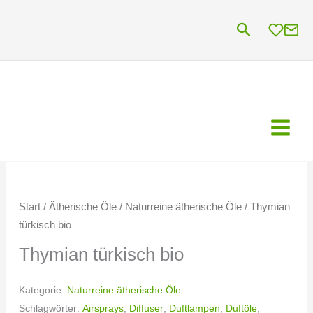
Zum
Suchen
Inhalt
springen
Start
/
Ätherische Öle
/
Naturreine ätherische Öle
/ Thymian
türkisch bio
Thymian türkisch bio
Kategorie:
Naturreine ätherische Öle
Schlagwörter:
Airsprays
,
Diffuser
,
Duftlampen
,
Duftöle
,