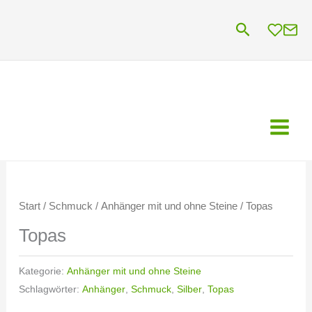
Zum
Suchen
Inhalt
springen
Start
/
Schmuck
/
Anhänger mit und ohne Steine
/ Topas
Topas
Kategorie:
Anhänger mit und ohne Steine
Schlagwörter:
Anhänger
,
Schmuck
,
Silber
,
Topas