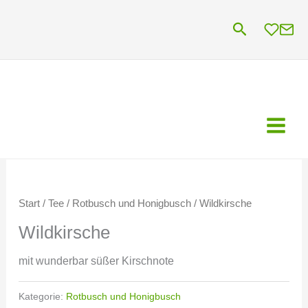
Zum
Suchen
Inhalt
springen
Start
/
Tee
/
Rotbusch und Honigbusch
/ Wildkirsche
Wildkirsche
mit wunderbar süßer Kirschnote
Kategorie:
Rotbusch und Honigbusch