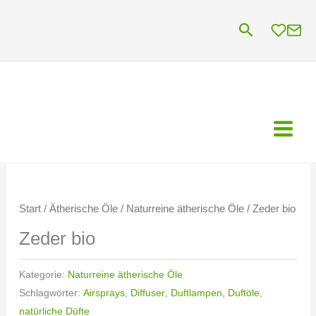
Zum
Suchen
Inhalt
springen
Start
/
Ätherische Öle
/
Naturreine ätherische Öle
/ Zeder bio
Zeder bio
Kategorie:
Naturreine ätherische Öle
Schlagwörter:
Airsprays
,
Diffuser
,
Duftlampen
,
Duftöle
,
natürliche Düfte