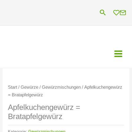
Zum
Suchen
Inhalt
springen
Start
/
Gewürze
/
Gewürzmischungen
/ Apfelkuchengewürz
= Bratapfelgewürz
Apfelkuchengewürz =
Bratapfelgewürz
Kategorie:
Gewürzmischungen