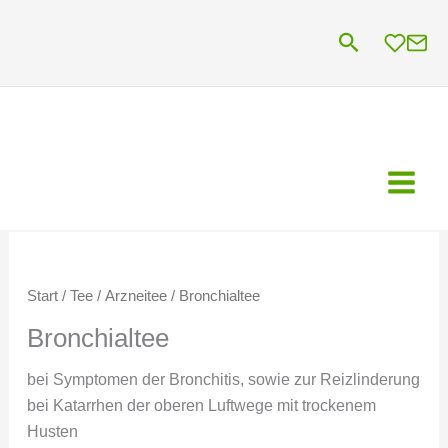
Zum
Suchen
Inhalt
springen
Start
/
Tee
/
Arzneitee
/ Bronchialtee
Bronchialtee
bei Symptomen der Bronchitis, sowie zur Reizlinderung
bei Katarrhen der oberen Luftwege mit trockenem
Husten