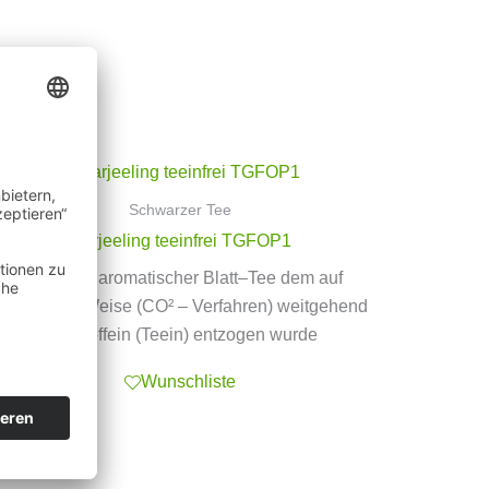
Schwarzer Tee
Darjeeling teeinfrei TGFOP1
ein mild – aromatischer Blatt–Tee dem auf
schonende Weise (CO² – Verfahren) weitgehend
das Koffein (Teein) entzogen wurde
Wunschliste