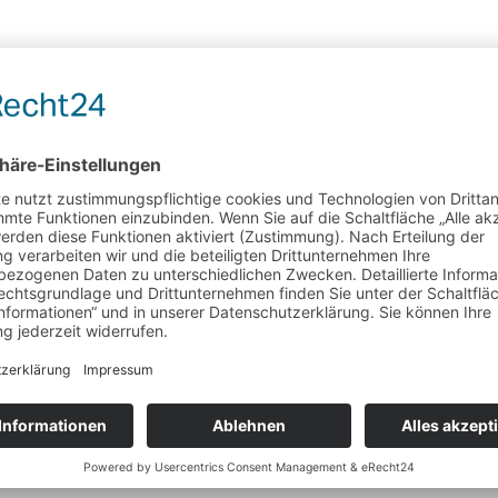
Schwarzer Tee
Keemun original chinesischer OP
mild und bekömmlich – enthält wenig Teein und
Gerbsäure
Wunschliste