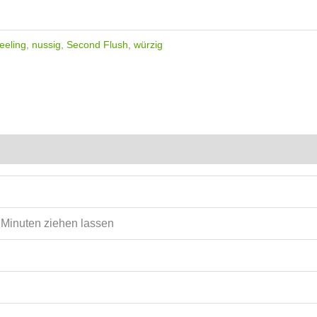
eeling
,
nussig
,
Second Flush
,
würzig
5 Minuten ziehen lassen