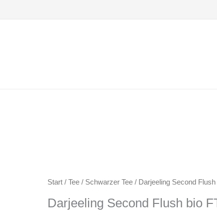
Zum
Inhalt
springen
Start
/
Tee
/
Schwarzer Tee
/ Darjeeling Second Flus
Darjeeling Second Flush bio