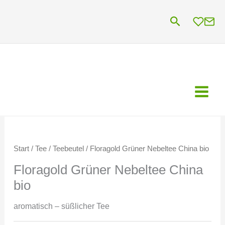
Zum
Suchen
Inhalt
springen
Start
/
Tee
/
Teebeutel
/ Floragold Grüner Nebeltee China bio
Floragold Grüner Nebeltee China
bio
aromatisch – süßlicher Tee