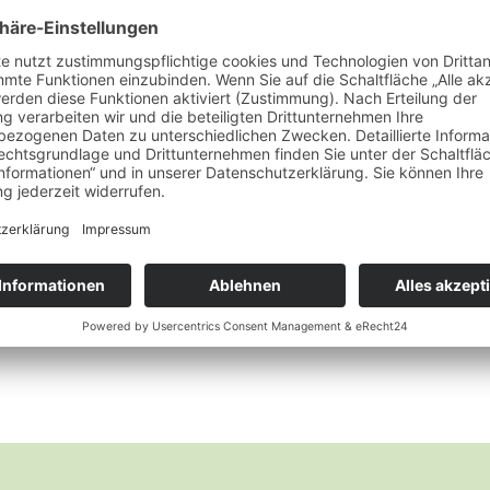
Haarpflege und Farbe
Logona Volumen – Shampoo Bier und Honig
Wunschliste