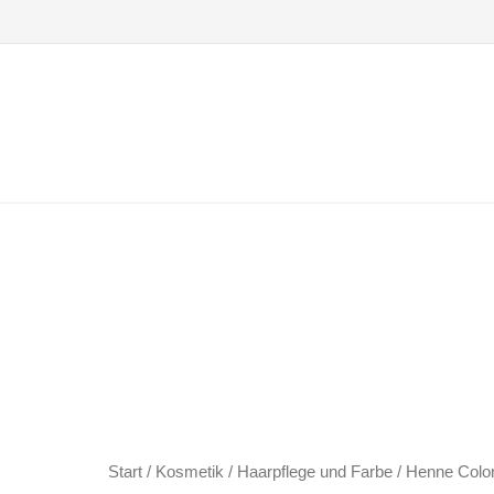
Zum
Inhalt
springen
Start
/
Kosmetik
/
Haarpflege und Farbe
/ Henne Colo