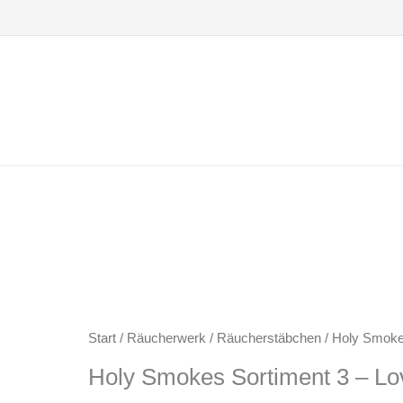
Zum
Inhalt
springen
Start
/
Räucherwerk
/
Räucherstäbchen
/ Holy Smokes
Holy Smokes Sortiment 3 – Lo