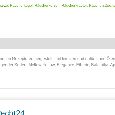
harze
,
Räucherkegel
,
Räucherkerzen
,
Räucherkräuter
,
Räucherstäbch
onellen Rezepturen hergestellt, mit feinsten und natürlichen Ölen
gender Sorten: Mellow Yellow, Elegance, Etheric, Balalaika, Aph