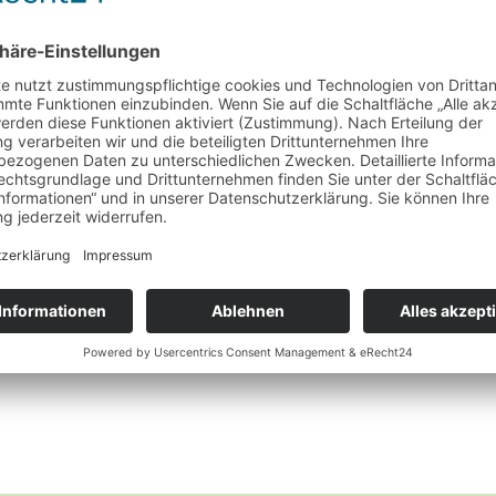
Räucherstäbchen
Golden Nag Champa Agarbathi
Wunschliste