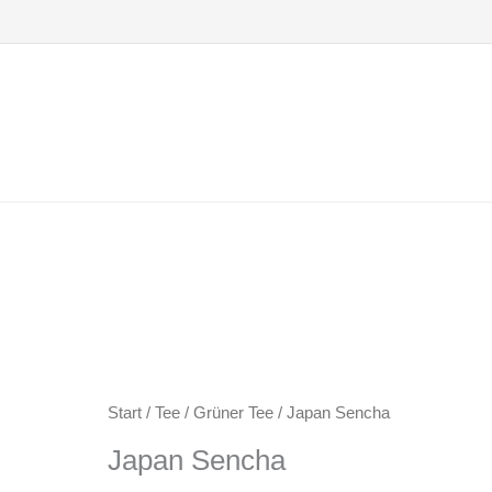
Zum
Inhalt
springen
Start
/
Tee
/
Grüner Tee
/ Japan Sencha
Japan Sencha