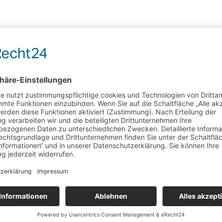
Schwarzer Tee
Tippy Golden Yünnan FOP
gem
mit vielen goldenen Tips und einem weichen,
se
süßlichen Geschmack
Wunschliste