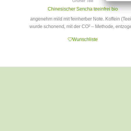
Grüner Tee
Chinesischer Sencha teeinfrei bio
angenehm mild mit feinherber Note. Koffein (Tee
wurde schonend, mit der CO² – Methode, entzog
Wunschliste