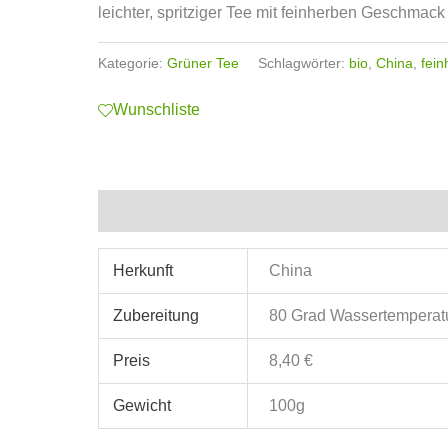
leichter, spritziger Tee mit feinherben Geschmack
Kategorie:
Grüner Tee
Schlagwörter:
bio
,
China
,
fein
Wunschliste
Zusätzliche Informationen
Herkunft
China
Zubereitung
80 Grad Wassertemperatur
Preis
8,40 €
Gewicht
100g