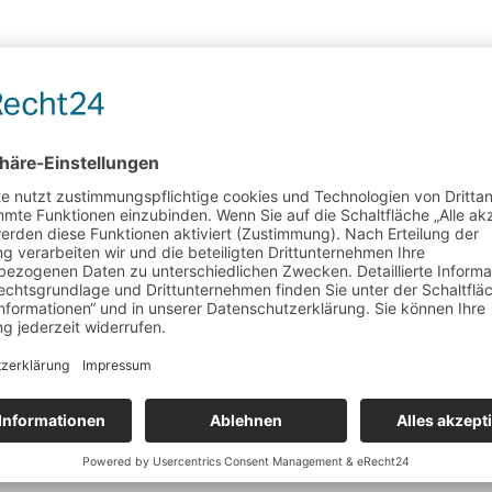
Oolong Tee
Kueihua
a
frischer Tee mit leicht blumigem Charakter
Wunschliste