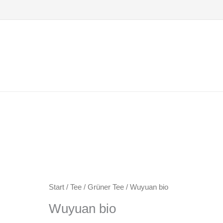
Zum
Inhalt
springen
Start
/
Tee
/
Grüner Tee
/ Wuyuan bio
Wuyuan bio