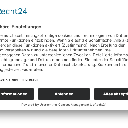
Hautpflege
Sanct Bernhard Mandel – Öl
Wunschliste