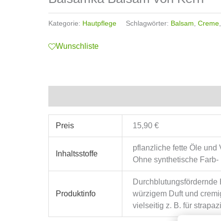
Kategorie:
Hautpflege
Schlagwörter:
Balsam
,
Creme
Wunschliste
Zusätzliche Informationen
Preis
15,90 €
pflanzliche fette Öle un
Inhaltsstoffe
Ohne synthetische Farb- 
Durchblutungsfördernde H
Produktinfo
würzigem Duft und cremig
vielseitig z. B. für stra