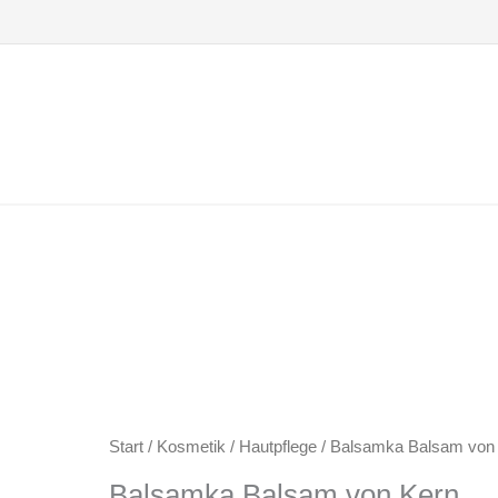
Zum
Inhalt
springen
Start
/
Kosmetik
/
Hautpflege
/ Balsamka Balsam von
Balsamka Balsam von Kern