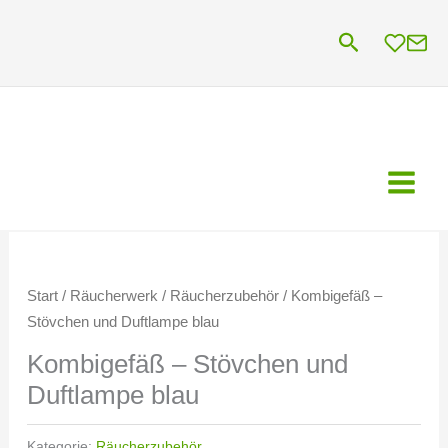
Zum
Suchen
Inhalt
springen
Start
/
Räucherwerk
/
Räucherzubehör
/ Kombigefäß –
Stövchen und Duftlampe blau
Kombigefäß – Stövchen und
Duftlampe blau
Kategorie:
Räucherzubehör