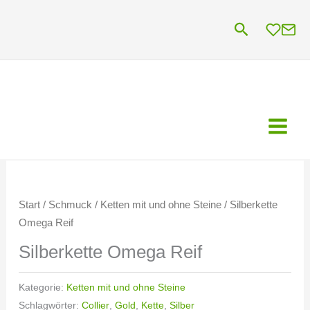
Zum
Suchen
Inhalt
springen
Start
/
Schmuck
/
Ketten mit und ohne Steine
/ Silberkette
Omega Reif
Silberkette Omega Reif
Kategorie:
Ketten mit und ohne Steine
Schlagwörter:
Collier
,
Gold
,
Kette
,
Silber