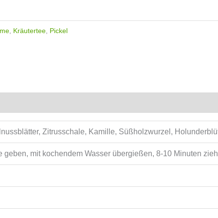
eme
,
Kräutertee
,
Pickel
lnussblätter, Zitrusschale, Kamille, Süßholzwurzel, Holunderb
se geben, mit kochendem Wasser übergießen, 8-10 Minuten zie