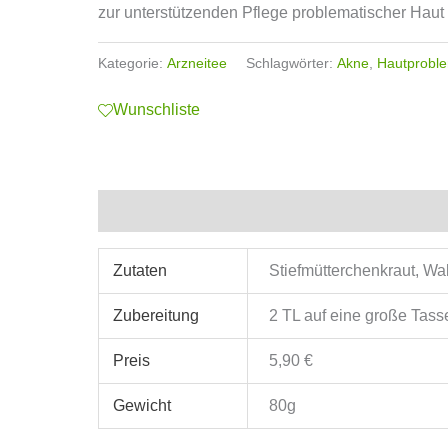
zur unterstützenden Pflege problematischer Haut
Kategorie:
Arzneitee
Schlagwörter:
Akne
,
Hautprobl
Wunschliste
Zusätzliche Informationen
Zutaten
Stiefmütterchenkraut, Wa
Zubereitung
2 TL auf eine große Tas
Preis
5,90 €
Gewicht
80g