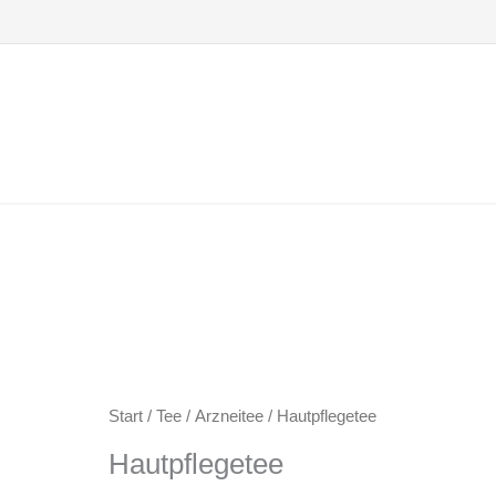
Zum
Inhalt
springen
Start
/
Tee
/
Arzneitee
/ Hautpflegetee
Hautpflegetee