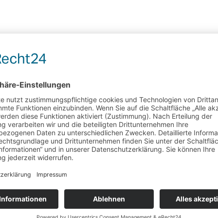
Arzneitee
Gallentee
und
zur Unterstützung bei der Behandlung von nicht-
entzündlichen Gallenblasenbeschwerden und bei
Störungen im Bereich des Gallenabflusses
Wunschliste