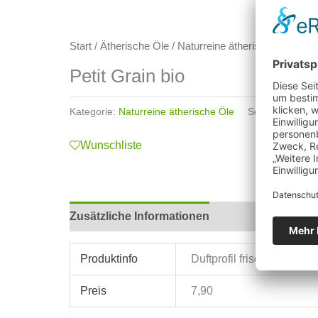
Start
/
Ätherische Öle
/
Naturreine ätherische Öle
/ Pet
Petit Grain bio
Kategorie:
Naturreine ätherische Öle
Schlagwörter:
A
Wunschliste
Zusätzliche Informationen
Produktinfo
Duftprofil frisch, zitrusa
Preis
7,90