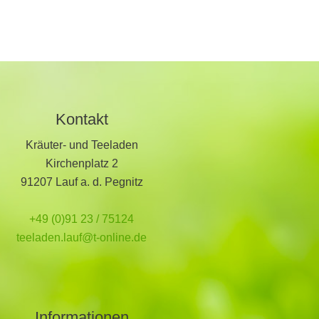
Kontakt
Kräuter- und Teeladen
Kirchenplatz 2
91207 Lauf a. d. Pegnitz
+49 (0)91 23 / 75124
teeladen.lauf@t-online.de
Informationen