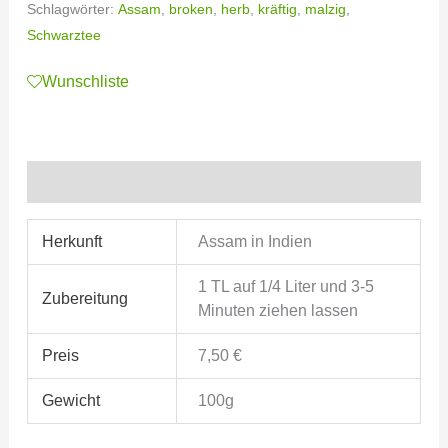
Schlagwörter:
Assam
,
broken
,
herb
,
kräftig
,
malzig
,
Schwarztee
Wunschliste
Zusätzliche Informationen
Herkunft
Assam in Indien
1 TL auf 1/4 Liter und 3-5
Zubereitung
Minuten ziehen lassen
Preis
7,50 €
Gewicht
100g