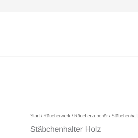
Zum
Inhalt
springen
Start
/
Räucherwerk
/
Räucherzubehör
/ Stäbchenhalt
Stäbchenhalter Holz