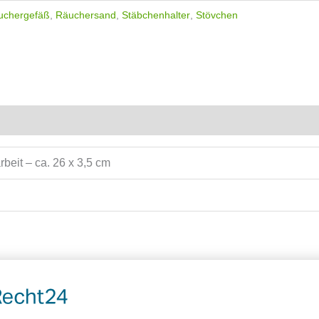
uchergefäß
,
Räuchersand
,
Stäbchenhalter
,
Stövchen
rbeit – ca. 26 x 3,5 cm