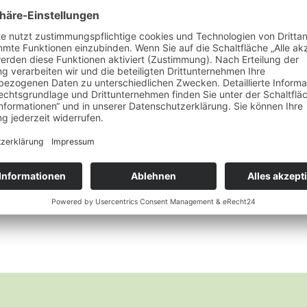
Räucherzubehör
Gittergefäß Messing groß
Wunschliste